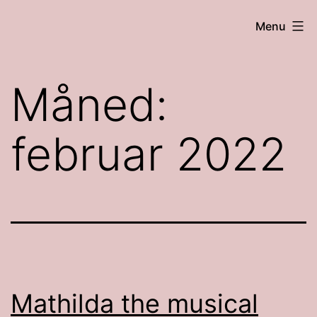
Fortsæt
Andreas
Menu
til
lyserøde
indhold
verden
Måned:
februar 2022
Mathilda the musical