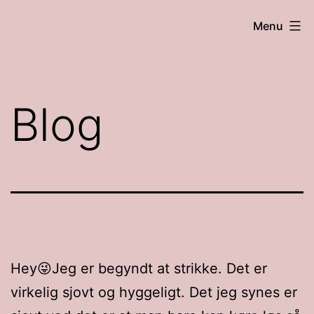
Fortsæt
Andreas
Menu
til
lyserøde
indhold
verden
Blog
Hey😜Jeg er begyndt at strikke. Det er
virkelig sjovt og hyggeligt. Det jeg synes er