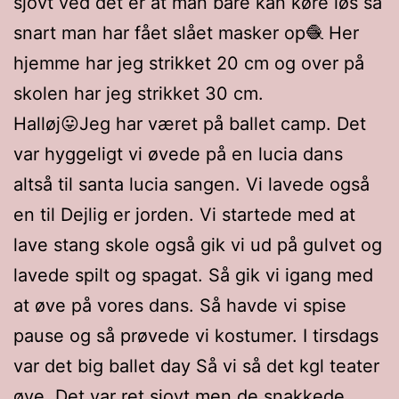
sjovt ved det er at man bare kan køre løs så
snart man har fået slået masker op🧶 Her
hjemme har jeg strikket 20 cm og over på
skolen har jeg strikket 30 cm.
Halløj😛Jeg har været på ballet camp. Det
var hyggeligt vi øvede på en lucia dans
altså til santa lucia sangen. Vi lavede også
en til Dejlig er jorden. Vi startede med at
lave stang skole også gik vi ud på gulvet og
lavede spilt og spagat. Så gik vi igang med
at øve på vores dans. Så havde vi spise
pause og så prøvede vi kostumer. I tirsdags
var det big ballet day Så vi så det kgl teater
øve. Det var ret sjovt men de snakkede