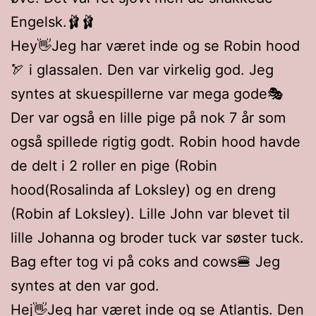
Engelsk.🩰🩰
Hey👋Jeg har været inde og se Robin hood
🏹 i glassalen. Den var virkelig god. Jeg
syntes at skuespillerne var mega gode🎭
Der var også en lille pige på nok 7 år som
også spillede rigtig godt. Robin hood havde
de delt i 2 roller en pige (Robin
hood(Rosalinda af Loksley) og en dreng
(Robin af Loksley). Lille John var blevet til
lille Johanna og broder tuck var søster tuck.
Bag efter tog vi på coks and cows🍔 Jeg
syntes at den var god.
Hej👋Jeg har været inde og se Atlantis. Den