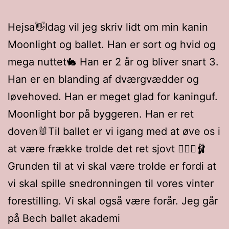
Hejsa👋Idag vil jeg skriv lidt om min kanin
Moonlight og ballet. Han er sort og hvid og
mega nuttet🐇 Han er 2 år og bliver snart 3.
Han er en blanding af dværgvædder og
løvehoved. Han er meget glad for kaninguf.
Moonlight bor på byggeren. Han er ret
doven🐰Til ballet er vi igang med at øve os i
at være frække trolde det ret sjovt 🧝🏻‍♀️🩰
Grunden til at vi skal være trolde er fordi at
vi skal spille snedronningen til vores vinter
forestilling. Vi skal også være forår. Jeg går
på Bech ballet akademi